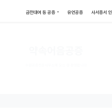
금전대여 등 공증
유언공증
사서증서 
약속어음공증
수원공증전문사무소에 오신 걸 환영합니다