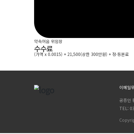
약속어음 위임장
수수료
(가액 x 0.0015) + 21,500(상한 300만원) + 정·등본료
이메일
공증인 황
TEL: 0
Copyri