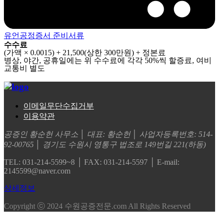
유언공정증서 준비서류
수수료
(가액 × 0.0015) + 21,500(상한 300만원) + 정본료
병상, 야간, 공휴일에는 위 수수료에 각각 50%씩 할증료, 여비
교통비 별도
이메일무단수집거부
이용약관
공증인 황순헌 사무소 │ 대표: 황순헌 │ 사업자등록번호: 514-
92-00765 │ 경기도 수원시 영통구 법조로 149번길 221(하동)
TEL: 031-214-5599~8 │ FAX: 031-214-5597 │ E-mail:
2145599@naver.com
상세정보
Copyright ⓒ 2024 수원공증전문.com All Rights Reserved